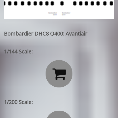
Bombardier DHC8 Q400: Avantiair
1/144 Scale:

1/200 Scale: