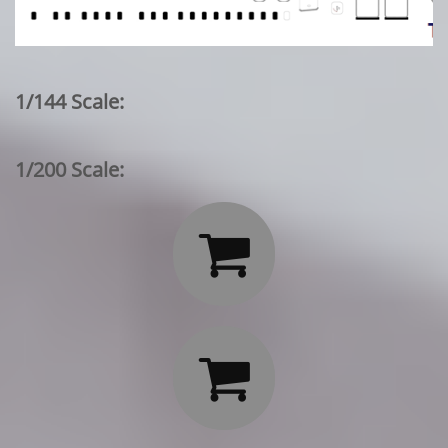
1/144 Scale:
1/200 Scale:

