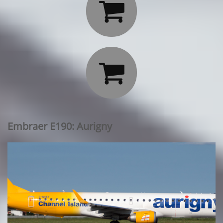


Embraer E190: Aurigny