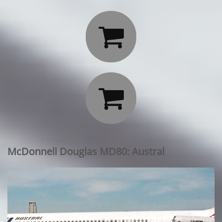


McDonnell Douglas MD80: Austral