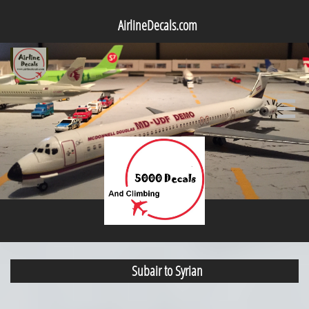
AirlineDecals.com

Subair to Syrian