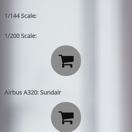
1/144 Scale:
1/200 Scale:

Airbus A320: Sundair
