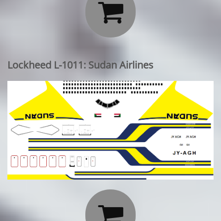

Lockheed L-1011: Sudan Airlines
