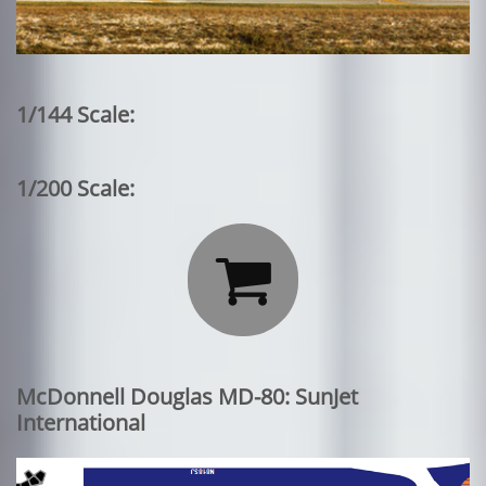
1/144 Scale:
1/200 Scale:

McDonnell Douglas MD-80: SunJet
International