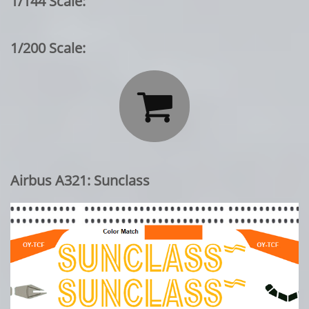
1/144 Scale:
1/200 Scale:

Airbus A321: Sunclass